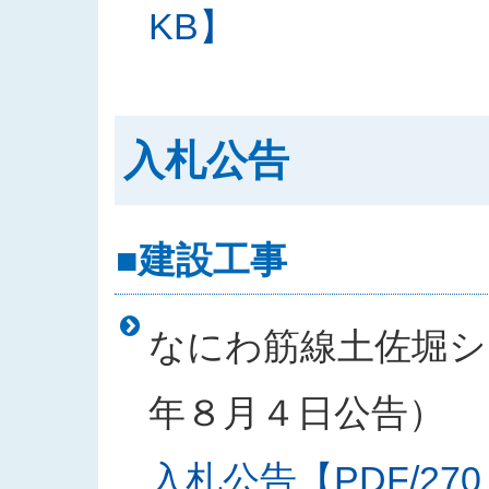
KB】
入札公告
■建設工事
なにわ筋線土佐堀シー
年８月４日公告）
入札公告【PDF/270