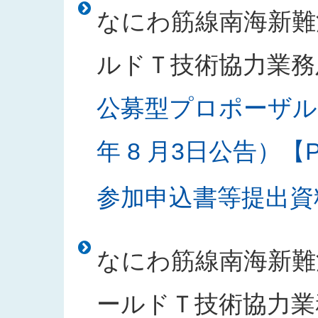
なにわ筋線南海新難
ルドＴ技術協力業務
公募型プロポーザル
年 8 月3日公告）【PD
参加申込書等提出資料様
なにわ筋線南海新難
ールドＴ技術協力業