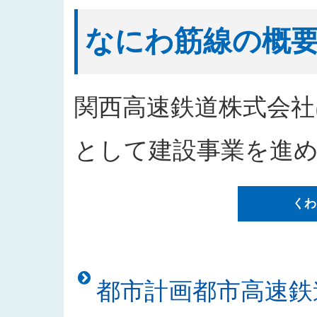
2026/04/09
工事請負（阪神高速道路環P-34
2026/04/08
なにわ筋線「シールドトンネルの
なにわ筋線の概
2026/04/01
2026年度発注見通しを更新しま
2026/03/23
なにわ筋線「シールドトンネルの
2026/02/12
なにわ筋線浪速区戎本町地区にお
関西高速鉄道株式会社
2026/02/12
なにわ筋線「シールドトンネルの安
2026/01/09
「都市高速鉄道なにわ筋線浪速区
として建設事業を進
した
2025/12/26
なにわ筋線浪速区敷津東地区工事
くわ
2025/12/26
「都市高速鉄道なにわ筋線道頓堀
た
2025/12/25
「西本町駅部工事」のお知らせを
2025/12/23
「建物撤去工事発注者支援業務」
都市計画都市高速鉄
2025/11/18
入札公告をアップしました（建物
2025/11/10
「なにわ筋線土佐堀シールド T 