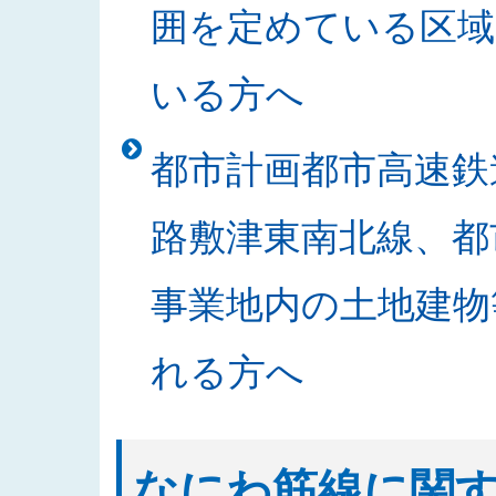
囲を定めている区域
札結果を公表しました
2025/10/30
「なにわ筋線明かり区間道路関係
いる方へ
2025/10/24
2025年度発注見通しを更新しま
2025/10/21
「書架等の買入」の入札結果を公
都市計画都市高速鉄
2025/10/20
「なにわ筋線JR堀江シールドT
2025/10/15
入札公告に関する質問及び回答を
路敷津東南北線、都
2025/10/09
「中之島駅部工事」のお知らせを
2025/10/02
発注案件の入札公告及び入札説明
事業地内の土地建物
2025/09/29
発注案件の設計図書等に関する質
2025/09/18
入札公告をアップしました（なに
れる方へ
2025/09/17
発注案件の技術提案書作成に関す
2025/09/17
2025年度 安全報告書を公表しま
2025/09/08
発注案件の技術提案書作成及び設
なにわ筋線に関
2025/09/05
発注案件の技術提案書作成及び設