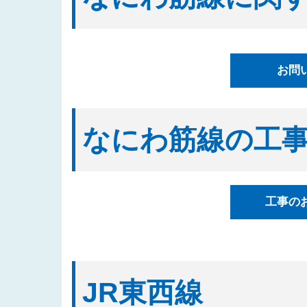
2025/08/20
「四つ橋筋（道頓堀川南側）工事
2025/08/04
入札公告情報を掲載しました（建
2025/07/17
都市高速鉄道なにわ筋線西区関連
お問
表しました
2025/07/07
「都市高速鉄道なにわ筋線湊町立
2025/07/01
入札公告情報を掲載しました（建
なにわ筋線の工
2025/06/27
「なにわ筋線福島区関連工事（ト
2025/06/23
「都市高速鉄道なにわ筋線西区関
2025/06/06
「西本町駅部工事」のお知らせを
工事の
2025/05/29
「なにわ筋線工事監督支援業務（
2025/05/15
発注案件に対する質問への回答を
2025/05/12
「四つ橋筋(道頓堀川南側)工事
2025/04/16
「なにわ筋線工事監督支援業務（
JR東西線
の３）」の入札結果を公表しまし