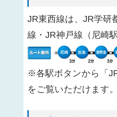
2025/04/11
入札公告をアップしました（工事
2025/03/31
発注案件に対する質問への回答を
JR東西線は、JR学研
2025/03/27
「なにわ筋線敷津東１交差点Ｔ～
2025/03/27
「建物撤去工事」の入札結果を公
線・JR神戸線（尼崎
2025/03/17
発注案件に対する質問への回答を
2025/03/04
入札公告をアップしました（工事
2025/02/07
入札公告情報を掲載しました（建
2024/12/20
「西本町駅部工事」のお知らせを
2024/10/30
「四つ橋筋（道頓堀川南側）工事
※各駅ボタンから「J
2024/09/26
2024年度 安全報告書を公表しま
2024/09/11
「なにわ筋線福島区関連工事（ト
をご覧いただけます
2024/09/10
「都市高速鉄道なにわ筋線福島区
おける主な質問と回答を公表しま
2024/06/26
「なにわ筋線大阪メトロ７号線存置
て