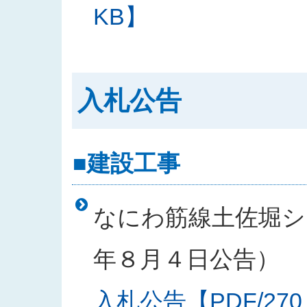
KB】
入札公告
■建設工事
なにわ筋線土佐堀シー
年８月４日公告）
入札公告【PDF/270