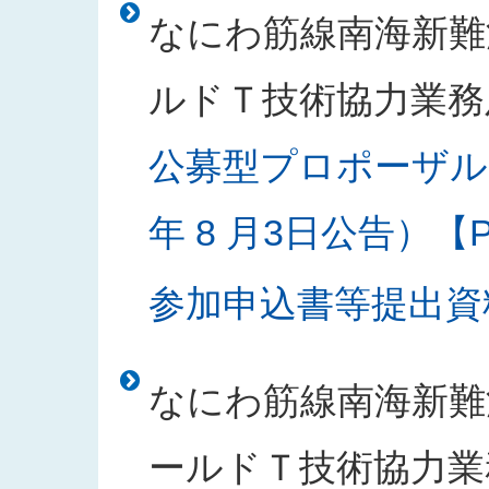
なにわ筋線南海新難
ルドＴ技術協力業務
公募型プロポーザル
年 8 月3日公告）【PD
参加申込書等提出資料様
なにわ筋線南海新難
ールドＴ技術協力業