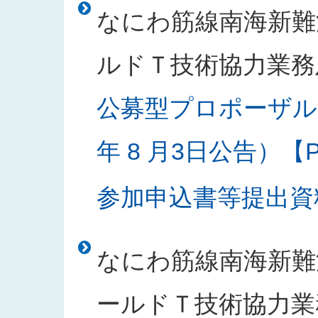
なにわ筋線南海新難
ルドＴ技術協力業務
公募型プロポーザル
年 8 月3日公告）【PD
参加申込書等提出資料様
なにわ筋線南海新難
ールドＴ技術協力業