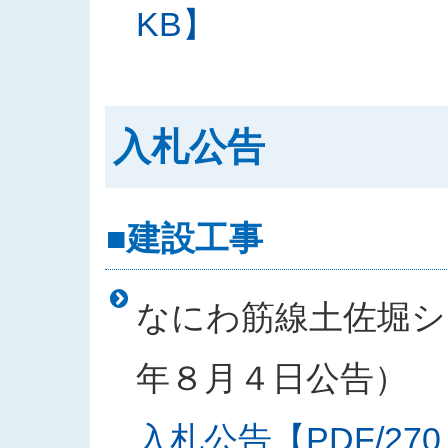
KB】
入札公告
■建設工事
なにわ筋線土佐堀シー
年８月４日公告）
入札公告【PDF/270