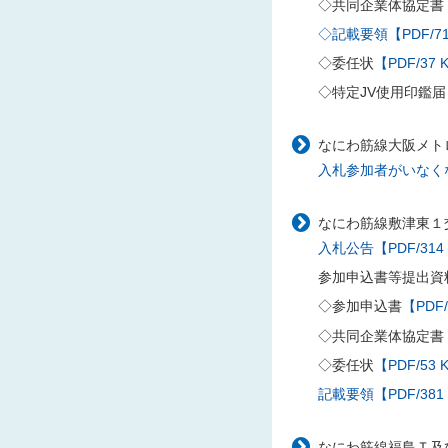
◇共同企業体協定書
◇記載要領【PDF/71
◇委任状
【PDF/37 
◇特定JV使用印鑑届
なにわ筋線大阪メトロ
入札参加者がいなくな
なにわ筋線敷津東１交
入札公告【PDF/314
参加申込書等提出資
◇参加申込書
【PDF/
◇共同企業体協定書
◇委任状
【PDF/53 
記載要領【PDF/381
なにわ筋線福島Ｔ及び