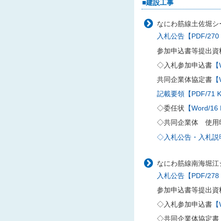
■建設工事
なにわ筋線土佐堀シー
入札公告【PDF/270
参加申込書等提出資
◇入札参加申込書
【W
共同企業体協定書
【W
記載要領【PDF/71 
◇委任状
【Word/16
◇共同企業体 使用
◇入札公告・入札説明書
なにわ筋線南海堀江
入札公告【PDF/278
参加申込書等提出資
◇入札参加申込書
【W
◇共同企業体協定書