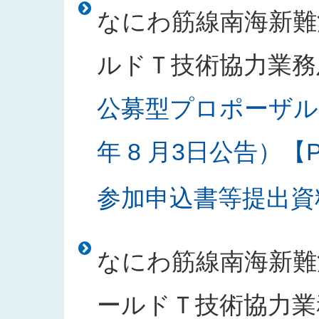
なにわ筋線南海新難
ルドＴ技術協力業務
公募型プロポーザル
年 8 月3日公告）【PD
参加申込書等提出資料様
なにわ筋線南海新難
ールドＴ技術協力業