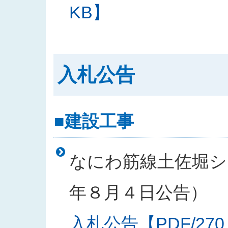
KB】
入札公告
■建設工事
なにわ筋線土佐堀シー
年８月４日公告）
入札公告【PDF/270