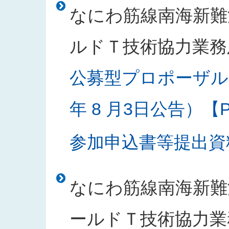
なにわ筋線南海新難
ルドＴ技術協力業務
公募型プロポーザル
年 8 月3日公告）【PD
参加申込書等提出資料様
なにわ筋線南海新難
ールドＴ技術協力業