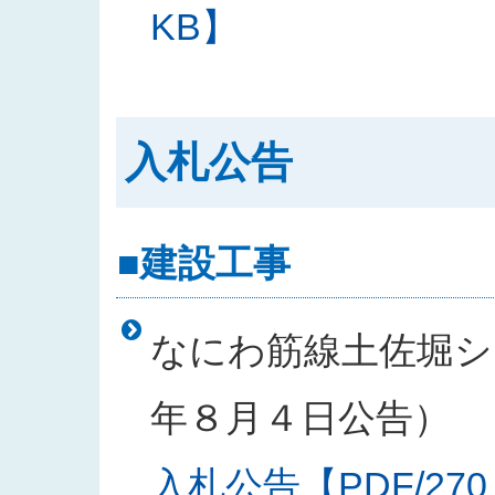
KB】
入札公告
■建設工事
なにわ筋線土佐堀シー
年８月４日公告）
入札公告【PDF/270