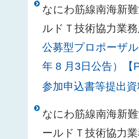
なにわ筋線南海新難
ルドＴ技術協力業務
公募型プロポーザル
年 8 月3日公告）【PD
参加申込書等提出資料様
なにわ筋線南海新難
ールドＴ技術協力業