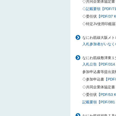
◇共同企業体協定書
◇記載要領【PDF/71
◇委任状
【PDF/37 
◇特定JV使用印鑑届
なにわ筋線大阪メトロ
入札参加者がいなくな
なにわ筋線敷津東１交
入札公告【PDF/314
参加申込書等提出資
◇参加申込書
【PDF/
◇共同企業体協定書
◇委任状
【PDF/53 
記載要領【PDF/381
なにわ筋線福島Ｔ及び