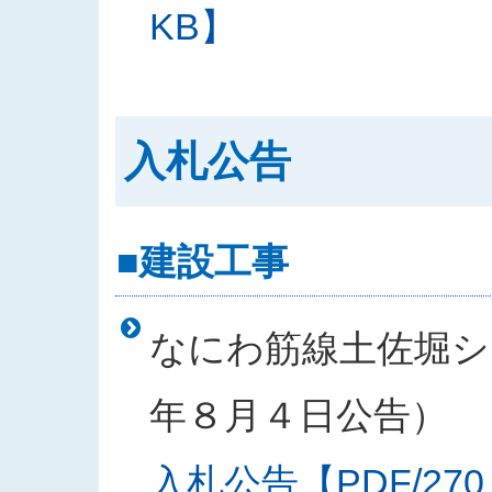
KB】
入札公告
■建設工事
なにわ筋線土佐堀シー
年８月４日公告）
入札公告【PDF/270