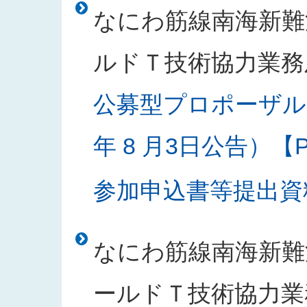
なにわ筋線南海新難
ルドＴ技術協力業務
公募型プロポーザル
年 8 月3日公告）【PD
参加申込書等提出資料様
なにわ筋線南海新難
ールドＴ技術協力業