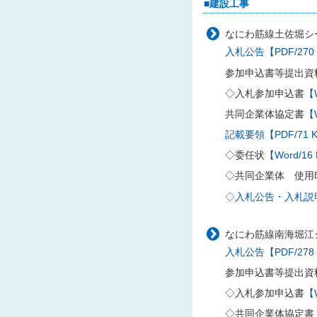
■建設工事
なにわ筋線土佐堀シー
入札公告【PDF/270
参加申込書等提出資
◇入札参加申込書
【W
共同企業体協定書
【W
記載要領【PDF/71 
◇委任状
【Word/16
◇共同企業体 使用
◇入札公告・入札説明書
なにわ筋線南海堀江
入札公告【PDF/278
参加申込書等提出資
◇入札参加申込書
【W
◇共同企業体協定書