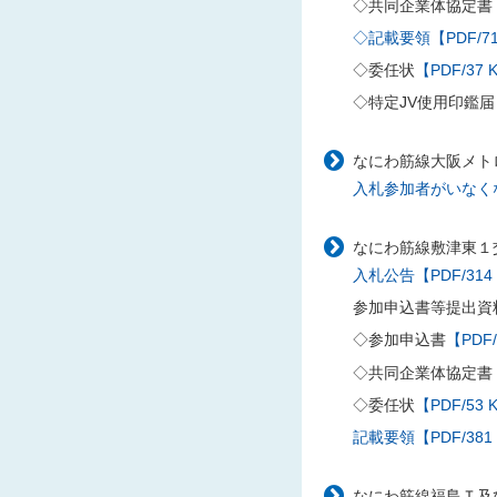
◇共同企業体協定書
◇記載要領【PDF/71
◇委任状
【PDF/37 
◇特定JV使用印鑑届
なにわ筋線大阪メトロ
入札参加者がいなくな
なにわ筋線敷津東１交
入札公告【PDF/314
参加申込書等提出資
◇参加申込書
【PDF/
◇共同企業体協定書
◇委任状
【PDF/53 
記載要領【PDF/381
なにわ筋線福島Ｔ及び