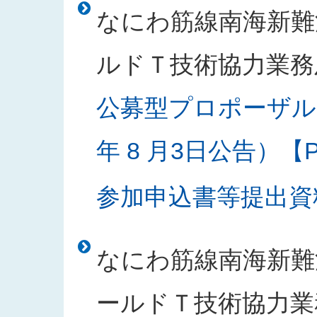
なにわ筋線南海新難
ルドＴ技術協力業務
公募型プロポーザル
年 8 月3日公告）【PD
参加申込書等提出資料様
なにわ筋線南海新難
ールドＴ技術協力業