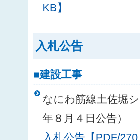
KB】
入札公告
■建設工事
なにわ筋線土佐堀シー
年８月４日公告）
入札公告【PDF/270