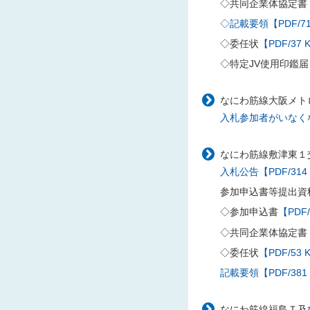
◇共同企業体協定書
◇記載要領【PDF/71
◇委任状
【PDF/37 
◇特定JV使用印鑑届
なにわ筋線大阪メトロ
入札参加者がいなくな
なにわ筋線敷津東１交
入札公告【PDF/314
参加申込書等提出資
◇参加申込書
【PDF/
◇共同企業体協定書
◇委任状
【PDF/53 
記載要領【PDF/381
なにわ筋線福島Ｔ及び