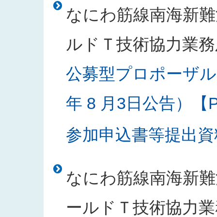
なにわ筋線南海新難
ルドＴ技術協力業務
公募型プロポーザル
年 8 月3日公告）【PD
参加申込書等提出資料様
なにわ筋線南海新難
ールドＴ技術協力業