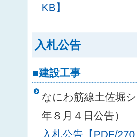
KB】
入札公告
■建設工事
なにわ筋線土佐堀シー
年８月４日公告）
入札公告【PDF/270