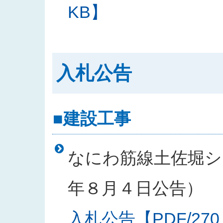
KB】
入札公告
■建設工事
なにわ筋線土佐堀シー
年８月４日公告）
入札公告【PDF/270