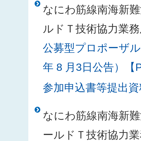
なにわ筋線南海新難
ルドＴ技術協力業務
公募型プロポーザル
年 8 月3日公告）【PD
参加申込書等提出資料様
なにわ筋線南海新難
ールドＴ技術協力業