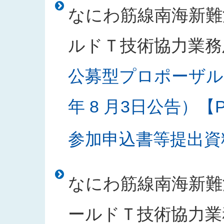
なにわ筋線南海新難
ルドＴ技術協力業務
公募型プロポーザル
年 8 月3日公告）【PD
参加申込書等提出資料様
なにわ筋線南海新難
ールドＴ技術協力業