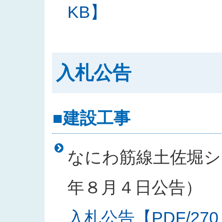
KB】
入札公告
■建設工事
なにわ筋線土佐堀シー
年８月４日公告）
入札公告【PDF/270