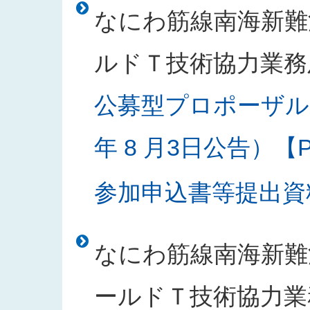
なにわ筋線南海新難
ルドＴ技術協力業務
公募型プロポーザル
年 8 月3日公告）【PD
参加申込書等提出資料様
なにわ筋線南海新難
ールドＴ技術協力業