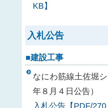
KB】
入札公告
■建設工事
なにわ筋線土佐堀シー
年８月４日公告）
入札公告【PDF/270