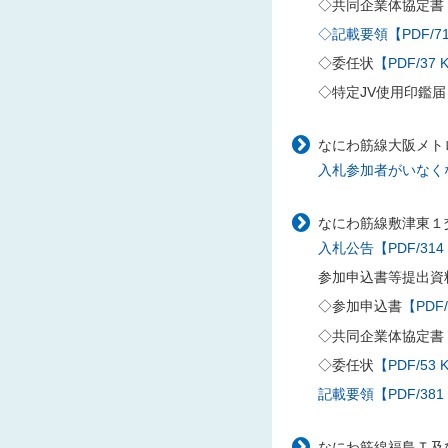
◇共同企業体協定書
◇記載要領【PDF/71
◇委任状
【PDF/37 
◇特定JV使用印鑑届
なにわ筋線大阪メトロ
入札参加者がいなくな
なにわ筋線敷津東１交
入札公告【PDF/314
参加申込書等提出資
◇参加申込書
【PDF/
◇共同企業体協定書
◇委任状
【PDF/53 
記載要領【PDF/381
なにわ筋線福島Ｔ及び