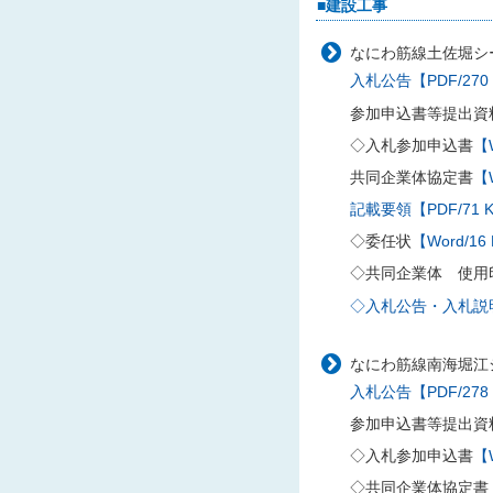
■建設工事
なにわ筋線土佐堀シー
入札公告【PDF/270
参加申込書等提出資
◇入札参加申込書
【W
共同企業体協定書
【W
記載要領【PDF/71 
◇委任状
【Word/16
◇共同企業体 使用
◇入札公告・入札説明書
なにわ筋線南海堀江
入札公告【PDF/278
参加申込書等提出資
◇入札参加申込書
【W
◇共同企業体協定書