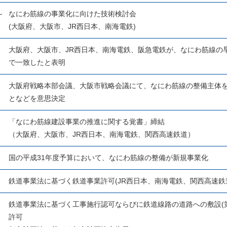
～
なにわ筋線の事業化に向けた技術検討会
月
(大阪府、大阪市、JR西日本、南海電鉄)
月
大阪府、大阪市、JR西日本、南海電鉄、阪急電鉄が、なにわ筋線の
で一致したと表明
月
大阪府戦略本部会議、大阪市戦略会議にて、なにわ筋線の整備主体
となどを意思決定
月
「なにわ筋線建設事業の推進に関する覚書」締結
（大阪府、大阪市、JR西日本、南海電鉄、関西高速鉄道）
月
国の平成31年度予算において、なにわ筋線の整備が新規事業化
月
鉄道事業法に基づく鉄道事業許可(JR西日本、南海電鉄、関西高速鉄
月
鉄道事業法に基づく工事施行認可ならびに鉄道線路の道路への敷設(第
許可