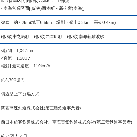
○JR営業区間[(仮称)西本町～JR難波]
○南海営業区間[(仮称)西本町～新今宮(南海)]
複線 約7.2km(地下6.5km、堀割・盛土0.3km、高架0.4km)
(仮称)中之島駅、(仮称)西本町駅、(仮称)南海新難波駅
○軌間 1,067mm
○直流 1,500V
○設計最高速度 110km/h
約3,300億円
償還型上下分離方式
関西高速鉄道株式会社(第三種鉄道事業者)
西日本旅客鉄道株式会社、南海電気鉄道株式会社(第二種鉄道事業者)
約24万人／日