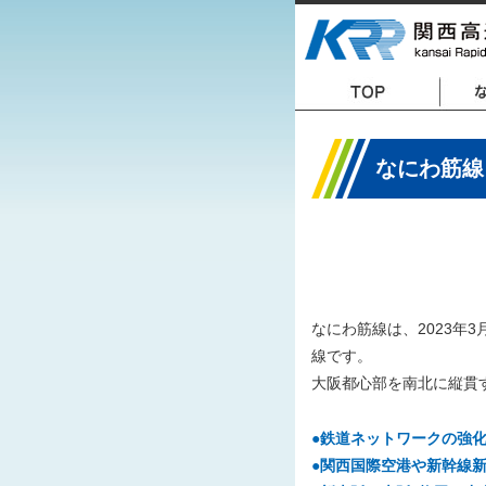
なにわ筋線
なにわ筋線は、2023年
線です。
大阪都心部を南北に縦貫
●鉄道ネットワークの強
●関西国際空港や新幹線