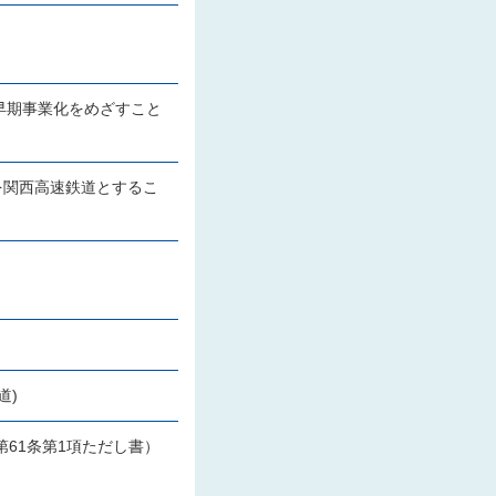
早期事業化をめざすこと
を関西高速鉄道とするこ
道)
61条第1項ただし書）