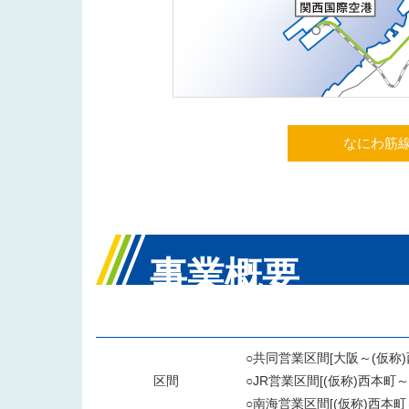
なにわ筋線
事業概要
○共同営業区間[大阪～(仮称)
区間
○JR営業区間[(仮称)西本町～
○南海営業区間[(仮称)西本町