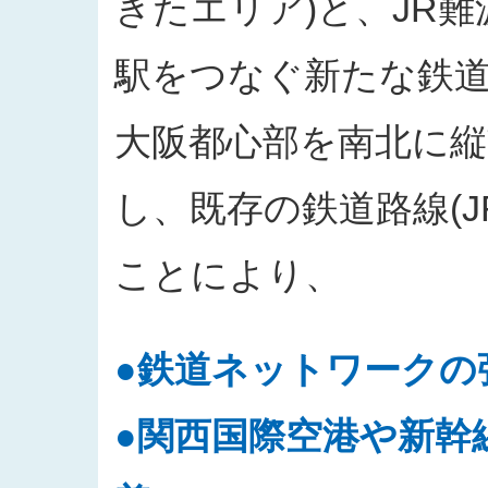
きたエリア)と、JR
駅をつなぐ新たな鉄
大阪都心部を南北に
し、既存の鉄道路線(
ことにより、
●鉄道ネットワークの
●関西国際空港や新幹