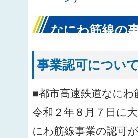
なにわ筋線の
事業認可につい
■都市高速鉄道なにわ
令和２年８月７日に大
にわ筋線事業の認可