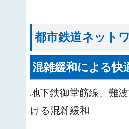
都市鉄道ネット
混雑緩和による快
地下鉄御堂筋線、難
ける混雑緩和