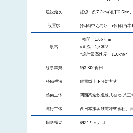
建設延長
複線 約7.2km(地下6.5km
設置駅
(仮称)中之島駅、(仮称)西
○軌間 1,067mm
規格
○直流 1,500V
○設計最高速度 110km/h
総事業費
約3,300億円
整備手法
償還型上下分離方式
整備主体
関西高速鉄道株式会社(第三
運行主体
西日本旅客鉄道株式会社、南
輸送需要
約24万人／日