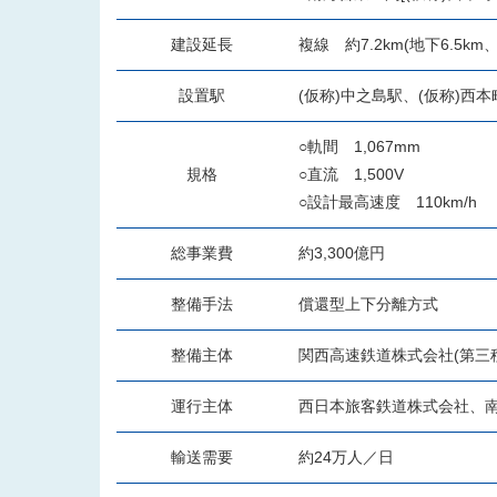
建設延長
複線 約7.2km(地下6.5km
設置駅
(仮称)中之島駅、(仮称)西
○軌間 1,067mm
規格
○直流 1,500V
○設計最高速度 110km/h
総事業費
約3,300億円
整備手法
償還型上下分離方式
整備主体
関西高速鉄道株式会社(第三
運行主体
西日本旅客鉄道株式会社、南
輸送需要
約24万人／日