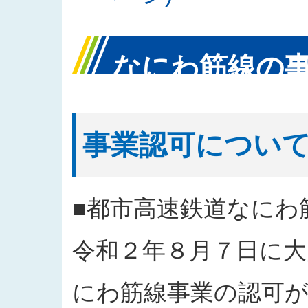
なにわ筋線の
事業認可につい
■都市高速鉄道なにわ
令和２年８月７日に大
にわ筋線事業の認可