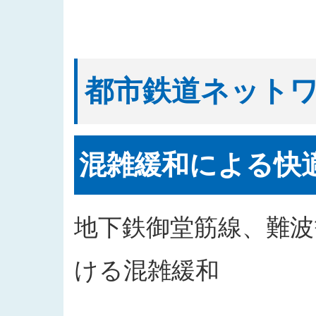
都市鉄道ネット
混雑緩和による快
地下鉄御堂筋線、難
ける混雑緩和