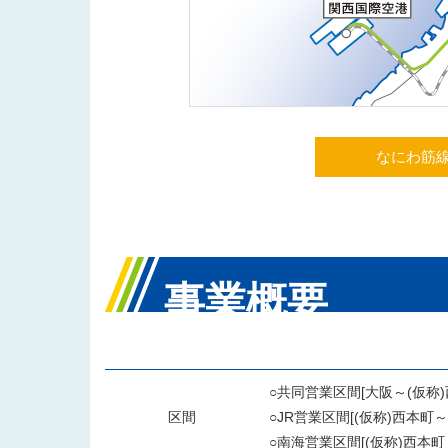
なにわ筋線
事業概要
○共同営業区間[大阪～(仮称)
区間
○JR営業区間[(仮称)西本町～
○南海営業区間[(仮称)西本町