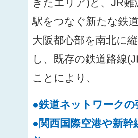
きたエリア)と、JR
駅をつなぐ新たな鉄
大阪都心部を南北に
し、既存の鉄道路線(
ことにより、
●鉄道ネットワークの
●関西国際空港や新幹