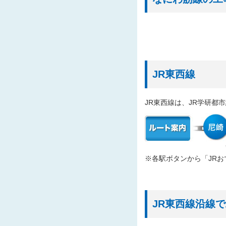
2025/10/30
「な
2025/10/24
20
2025/10/21
「書
2025/10/20
「な
2025/10/15
入札
JR東西線
2025/10/09
「中
JR東西線は、JR学研都
2025/10/02
発注
2025/09/29
発注
2025/09/18
入札
2025/09/17
発注
※各駅ボタンから「JR
2025/09/17
20
2025/09/08
発注
2025/09/05
発注
JR東西線沿線
2025/08/20
「四