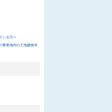
と回答を公表しました
た
224 KB】
ている方へ
な質問と回答を公表しま
の事業地内の土地建物等
質問と回答を公表しまし
ルド T 他土木工事」の入