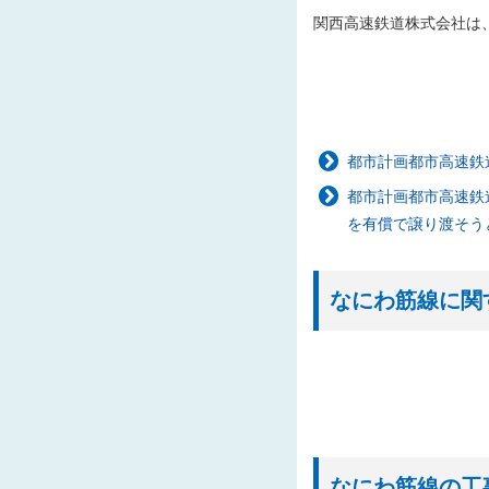
2026/04/08
なに
関西高速鉄道株式会社は
2026/04/01
20
2026/03/23
なに
2026/02/12
なに
2026/02/12
なに
都市計画都市高速鉄
2026/01/09
「都
都市計画都市高速鉄
した
を有償で譲り渡そう
2025/12/26
なに
2025/12/26
「都
なにわ筋線に関
た
2025/12/25
「西
2025/12/23
「建
2025/11/18
入札
2025/11/10
「な
札結
なにわ筋線の工