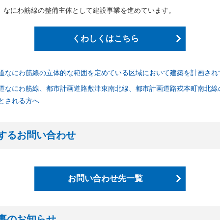
わ筋線「シールドトンネルの安全性に関する説明会」における主な質問
、なにわ筋線の整備主体として建設事業を進めています。
26年度発注見通しを更新しました
わ筋線「シールドトンネルの安全性に関する説明会」を開催しました
くわしくはこちら
わ筋線浪速区戎本町地区における準備工事実施のお知らせを追加しまし
わ筋線「シールドトンネルの安全性に関する説明会」を開催します【PDF/
道なにわ筋線の立体的な範囲を定めている区域において建築を計画され
市高速鉄道なにわ筋線浪速区敷津東地区工事」の工事説明会における主
道なにわ筋線、都市計画道路敷津東南北線、都市計画道路戎本町南北線
とされる方へ
わ筋線浪速区敷津東地区工事に伴う交通規制のお知らせ
市高速鉄道なにわ筋線道頓堀川右岸側工事」の工事説明会における主な
するお問い合わせ
本町駅部工事」のお知らせを追加しました
物撤去工事発注者支援業務」の入札結果を公表しました
お問い合わせ先一覧
公告をアップしました（建物撤去工事発注者支援業務）
にわ筋線土佐堀シールド T 他土木工事」及び「なにわ筋線南海堀江シー
果を公表しました
事のお知らせ