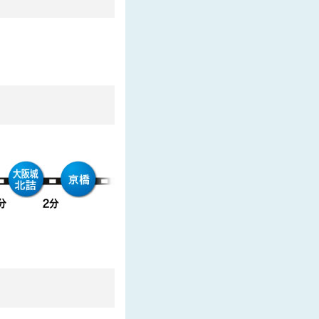
した
した
た