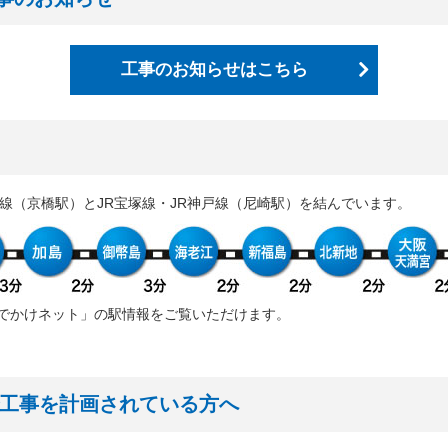
にわ筋線明かり区間道路関係設計業務」の入札結果を公表しました
25年度発注見通しを更新しました
工事のお知らせはこちら
架等の買入」の入札結果を公表しました
にわ筋線JR堀江シールドT他土木工事」の入札結果を公表しました
公告に関する質問及び回答を公表しました（書架等の買入）
之島駅部工事」のお知らせを追加しました
市線（京橋駅）とJR宝塚線・JR神戸線（尼崎駅）を結んでいます。
案件の入札公告及び入札説明書に対する質問及び回答を公表しました
案件の設計図書等に関する質問及び回答を更新しました
公告をアップしました（なにわ筋線明かり区間道路関係設計業務）
案件の技術提案書作成に関する質問及び回答を更新しました
おでかけネット」の駅情報をご覧いただけます。
25年度 安全報告書を公表しました
案件の技術提案書作成及び設計図書等に関する質問及び回答を公表しま
案件の技術提案書作成及び設計図書等に関する質問及び回答を公表しま
で工事を計画されている方へ
つ橋筋（道頓堀川南側）工事」に伴う交通規制のお知らせを追加しまし