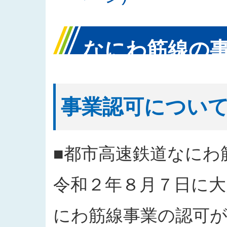
なにわ筋線の
事業認可につい
■都市高速鉄道なにわ
令和２年８月７日に大
にわ筋線事業の認可