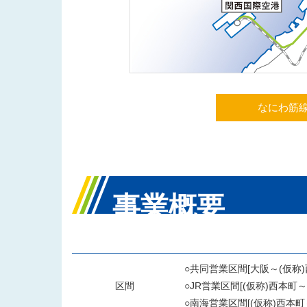
なにわ筋線
事業概要
○共同営業区間[大阪～(仮称)
区間
○JR営業区間[(仮称)西本町～
○南海営業区間[(仮称)西本町