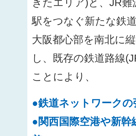
きたエリア)と、JR
駅をつなぐ新たな鉄
大阪都心部を南北に
し、既存の鉄道路線(
ことにより、
●鉄道ネットワークの
●関西国際空港や新幹