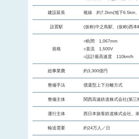
建設延長
複線 約7.2km(地下6.5km
設置駅
(仮称)中之島駅、(仮称)西
○軌間 1,067mm
規格
○直流 1,500V
○設計最高速度 110km/h
総事業費
約3,300億円
整備手法
償還型上下分離方式
整備主体
関西高速鉄道株式会社(第三
運行主体
西日本旅客鉄道株式会社、南
輸送需要
約24万人／日