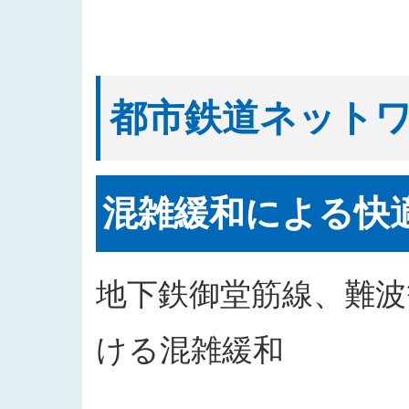
都市鉄道ネット
混雑緩和による快
地下鉄御堂筋線、難
ける混雑緩和