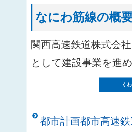
2026/04/09
工事請負（阪神高速道路環P-34
2026/04/08
なにわ筋線「シールドトンネルの
なにわ筋線の概
2026/04/01
2026年度発注見通しを更新しま
2026/03/23
なにわ筋線「シールドトンネルの
2026/02/12
なにわ筋線浪速区戎本町地区にお
関西高速鉄道株式会社
2026/02/12
なにわ筋線「シールドトンネルの安
2026/01/09
「都市高速鉄道なにわ筋線浪速区
として建設事業を進
した
2025/12/26
なにわ筋線浪速区敷津東地区工事
くわ
2025/12/26
「都市高速鉄道なにわ筋線道頓堀
た
2025/12/25
「西本町駅部工事」のお知らせを
2025/12/23
「建物撤去工事発注者支援業務」
都市計画都市高速鉄
2025/11/18
入札公告をアップしました（建物
2025/11/10
「なにわ筋線土佐堀シールド T 