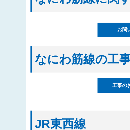
2025/08/20
「四つ橋筋（道頓堀川南側）工事
2025/08/04
入札公告情報を掲載しました（建
2025/07/17
都市高速鉄道なにわ筋線西区関連
お問
表しました
2025/07/07
「都市高速鉄道なにわ筋線湊町立
2025/07/01
入札公告情報を掲載しました（建
なにわ筋線の工
2025/06/27
「なにわ筋線福島区関連工事（ト
2025/06/23
「都市高速鉄道なにわ筋線西区関
2025/06/06
「西本町駅部工事」のお知らせを
工事の
2025/05/29
「なにわ筋線工事監督支援業務（
2025/05/15
発注案件に対する質問への回答を
2025/05/12
「四つ橋筋(道頓堀川南側)工事
2025/04/16
「なにわ筋線工事監督支援業務（
JR東西線
の３）」の入札結果を公表しまし