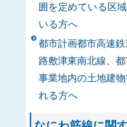
囲を定めている区域
札結果を公表しました
2025/10/30
「なにわ筋線明かり区間道路関係
いる方へ
2025/10/24
2025年度発注見通しを更新しま
2025/10/21
「書架等の買入」の入札結果を公
都市計画都市高速鉄
2025/10/20
「なにわ筋線JR堀江シールドT
2025/10/15
入札公告に関する質問及び回答を
路敷津東南北線、都
2025/10/09
「中之島駅部工事」のお知らせを
2025/10/02
発注案件の入札公告及び入札説明
事業地内の土地建物
2025/09/29
発注案件の設計図書等に関する質
2025/09/18
入札公告をアップしました（なに
れる方へ
2025/09/17
発注案件の技術提案書作成に関す
2025/09/17
2025年度 安全報告書を公表しま
2025/09/08
発注案件の技術提案書作成及び設
なにわ筋線に関
2025/09/05
発注案件の技術提案書作成及び設