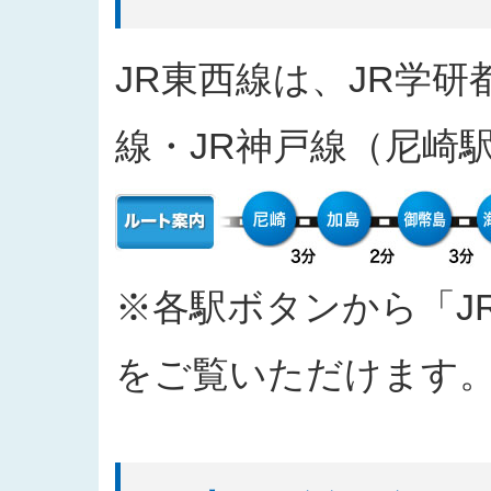
2025/04/11
入札公告をアップしました（工事
2025/03/31
発注案件に対する質問への回答を
JR東西線は、JR学研
2025/03/27
「なにわ筋線敷津東１交差点Ｔ～
2025/03/27
「建物撤去工事」の入札結果を公
線・JR神戸線（尼崎
2025/03/17
発注案件に対する質問への回答を
2025/03/04
入札公告をアップしました（工事
2025/02/07
入札公告情報を掲載しました（建
2024/12/20
「西本町駅部工事」のお知らせを
2024/10/30
「四つ橋筋（道頓堀川南側）工事
※各駅ボタンから「J
2024/09/26
2024年度 安全報告書を公表しま
2024/09/11
「なにわ筋線福島区関連工事（ト
をご覧いただけます
2024/09/10
「都市高速鉄道なにわ筋線福島区
おける主な質問と回答を公表しま
2024/06/26
「なにわ筋線大阪メトロ７号線存置
て