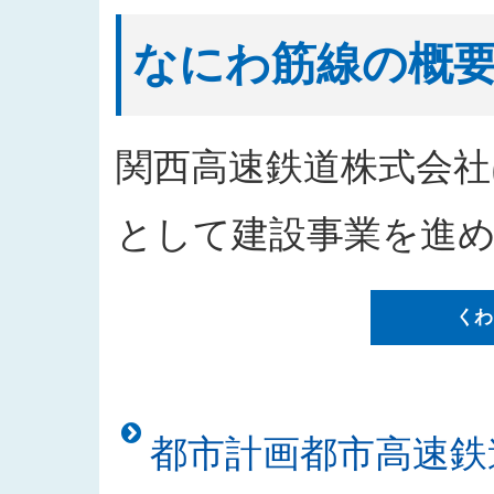
2026/04/09
工事請負（阪神高速道路環P-34
2026/04/08
なにわ筋線「シールドトンネルの
なにわ筋線の概
2026/04/01
2026年度発注見通しを更新しま
2026/03/23
なにわ筋線「シールドトンネルの
2026/02/12
なにわ筋線浪速区戎本町地区にお
関西高速鉄道株式会社
2026/02/12
なにわ筋線「シールドトンネルの安
2026/01/09
「都市高速鉄道なにわ筋線浪速区
として建設事業を進
した
2025/12/26
なにわ筋線浪速区敷津東地区工事
くわ
2025/12/26
「都市高速鉄道なにわ筋線道頓堀
た
2025/12/25
「西本町駅部工事」のお知らせを
2025/12/23
「建物撤去工事発注者支援業務」
都市計画都市高速鉄
2025/11/18
入札公告をアップしました（建物
2025/11/10
「なにわ筋線土佐堀シールド T 