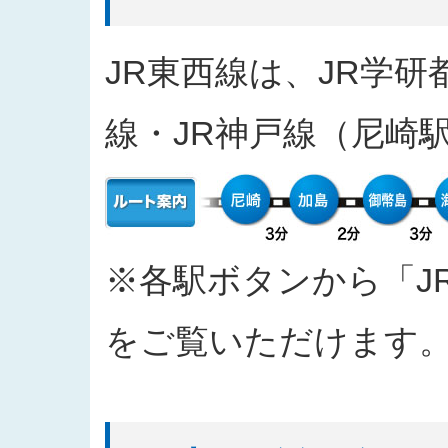
2025/04/11
入札公告をアップしました（工事
2025/03/31
発注案件に対する質問への回答を
JR東西線は、JR学研
2025/03/27
「なにわ筋線敷津東１交差点Ｔ～
2025/03/27
「建物撤去工事」の入札結果を公
線・JR神戸線（尼崎
2025/03/17
発注案件に対する質問への回答を
2025/03/04
入札公告をアップしました（工事
2025/02/07
入札公告情報を掲載しました（建
2024/12/20
「西本町駅部工事」のお知らせを
2024/10/30
「四つ橋筋（道頓堀川南側）工事
※各駅ボタンから「J
2024/09/26
2024年度 安全報告書を公表しま
2024/09/11
「なにわ筋線福島区関連工事（ト
をご覧いただけます
2024/09/10
「都市高速鉄道なにわ筋線福島区
おける主な質問と回答を公表しま
2024/06/26
「なにわ筋線大阪メトロ７号線存置
て