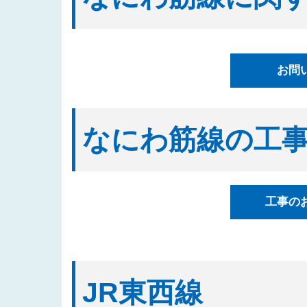
2025/08/20
「四つ橋筋（道頓堀川南側）工事
2025/08/04
入札公告情報を掲載しました（建
2025/07/17
都市高速鉄道なにわ筋線西区関連
お問
表しました
2025/07/07
「都市高速鉄道なにわ筋線湊町立
2025/07/01
入札公告情報を掲載しました（建
なにわ筋線の工
2025/06/27
「なにわ筋線福島区関連工事（ト
2025/06/23
「都市高速鉄道なにわ筋線西区関
2025/06/06
「西本町駅部工事」のお知らせを
工事の
2025/05/29
「なにわ筋線工事監督支援業務（
2025/05/15
発注案件に対する質問への回答を
2025/05/12
「四つ橋筋(道頓堀川南側)工事
2025/04/16
「なにわ筋線工事監督支援業務（
JR東西線
の３）」の入札結果を公表しまし