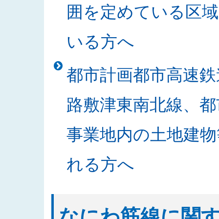
囲を定めている区域
札結果を公表しました
2025/10/30
「なにわ筋線明かり区間道路関係
いる方へ
2025/10/24
2025年度発注見通しを更新しま
2025/10/21
「書架等の買入」の入札結果を公
都市計画都市高速鉄
2025/10/20
「なにわ筋線JR堀江シールドT
2025/10/15
入札公告に関する質問及び回答を
路敷津東南北線、都
2025/10/09
「中之島駅部工事」のお知らせを
2025/10/02
発注案件の入札公告及び入札説明
事業地内の土地建物
2025/09/29
発注案件の設計図書等に関する質
2025/09/18
入札公告をアップしました（なに
れる方へ
2025/09/17
発注案件の技術提案書作成に関す
2025/09/17
2025年度 安全報告書を公表しま
2025/09/08
発注案件の技術提案書作成及び設
なにわ筋線に関
2025/09/05
発注案件の技術提案書作成及び設