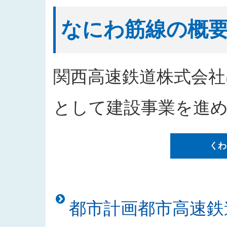
2026/04/09
工事請負（阪神高速道路環P-34
2026/04/08
なにわ筋線「シールドトンネルの
なにわ筋線の概
2026/04/01
2026年度発注見通しを更新しま
2026/03/23
なにわ筋線「シールドトンネルの
2026/02/12
なにわ筋線浪速区戎本町地区にお
関西高速鉄道株式会社
2026/02/12
なにわ筋線「シールドトンネルの安
2026/01/09
「都市高速鉄道なにわ筋線浪速区
として建設事業を進
した
2025/12/26
なにわ筋線浪速区敷津東地区工事
くわ
2025/12/26
「都市高速鉄道なにわ筋線道頓堀
た
2025/12/25
「西本町駅部工事」のお知らせを
2025/12/23
「建物撤去工事発注者支援業務」
都市計画都市高速鉄
2025/11/18
入札公告をアップしました（建物
2025/11/10
「なにわ筋線土佐堀シールド T 