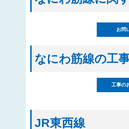
2025/08/20
「四つ橋筋（道頓堀川南側）工事
2025/08/04
入札公告情報を掲載しました（建
2025/07/17
都市高速鉄道なにわ筋線西区関連
お問
表しました
2025/07/07
「都市高速鉄道なにわ筋線湊町立
2025/07/01
入札公告情報を掲載しました（建
なにわ筋線の工
2025/06/27
「なにわ筋線福島区関連工事（ト
2025/06/23
「都市高速鉄道なにわ筋線西区関
2025/06/06
「西本町駅部工事」のお知らせを
工事の
2025/05/29
「なにわ筋線工事監督支援業務（
2025/05/15
発注案件に対する質問への回答を
2025/05/12
「四つ橋筋(道頓堀川南側)工事
2025/04/16
「なにわ筋線工事監督支援業務（
JR東西線
の３）」の入札結果を公表しまし