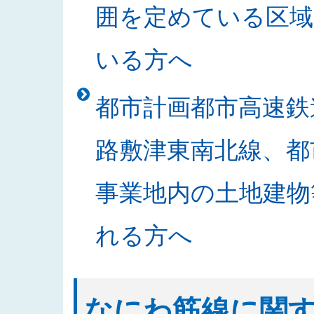
囲を定めている区域
札結果を公表しました
2025/10/30
「なにわ筋線明かり区間道路関係
いる方へ
2025/10/24
2025年度発注見通しを更新しま
2025/10/21
「書架等の買入」の入札結果を公
都市計画都市高速鉄
2025/10/20
「なにわ筋線JR堀江シールドT
2025/10/15
入札公告に関する質問及び回答を
路敷津東南北線、都
2025/10/09
「中之島駅部工事」のお知らせを
2025/10/02
発注案件の入札公告及び入札説明
事業地内の土地建物
2025/09/29
発注案件の設計図書等に関する質
2025/09/18
入札公告をアップしました（なに
れる方へ
2025/09/17
発注案件の技術提案書作成に関す
2025/09/17
2025年度 安全報告書を公表しま
2025/09/08
発注案件の技術提案書作成及び設
なにわ筋線に関
2025/09/05
発注案件の技術提案書作成及び設