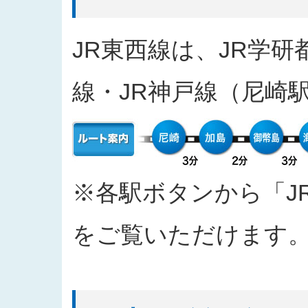
2025/04/11
入札公告をアップしました（工事
2025/03/31
発注案件に対する質問への回答を
JR東西線は、JR学研
2025/03/27
「なにわ筋線敷津東１交差点Ｔ～
2025/03/27
「建物撤去工事」の入札結果を公
線・JR神戸線（尼崎
2025/03/17
発注案件に対する質問への回答を
2025/03/04
入札公告をアップしました（工事
2025/02/07
入札公告情報を掲載しました（建
2024/12/20
「西本町駅部工事」のお知らせを
2024/10/30
「四つ橋筋（道頓堀川南側）工事
※各駅ボタンから「J
2024/09/26
2024年度 安全報告書を公表しま
2024/09/11
「なにわ筋線福島区関連工事（ト
をご覧いただけます
2024/09/10
「都市高速鉄道なにわ筋線福島区
おける主な質問と回答を公表しま
2024/06/26
「なにわ筋線大阪メトロ７号線存置
て