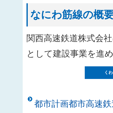
2026/04/09
工事請負（阪神高速道路環P-34
2026/04/08
なにわ筋線「シールドトンネルの
なにわ筋線の概
2026/04/01
2026年度発注見通しを更新しま
2026/03/23
なにわ筋線「シールドトンネルの
2026/02/12
なにわ筋線浪速区戎本町地区にお
関西高速鉄道株式会社
2026/02/12
なにわ筋線「シールドトンネルの安
2026/01/09
「都市高速鉄道なにわ筋線浪速区
として建設事業を進
した
2025/12/26
なにわ筋線浪速区敷津東地区工事
くわ
2025/12/26
「都市高速鉄道なにわ筋線道頓堀
た
2025/12/25
「西本町駅部工事」のお知らせを
2025/12/23
「建物撤去工事発注者支援業務」
都市計画都市高速鉄
2025/11/18
入札公告をアップしました（建物
2025/11/10
「なにわ筋線土佐堀シールド T 