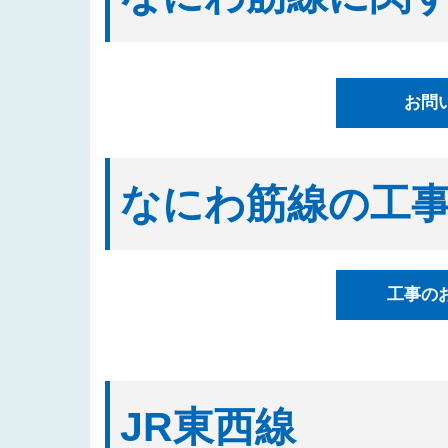
2025/08/20
「四つ橋筋（道頓堀川南側）工事
2025/08/04
入札公告情報を掲載しました（建
2025/07/17
都市高速鉄道なにわ筋線西区関連
お問
表しました
2025/07/07
「都市高速鉄道なにわ筋線湊町立
2025/07/01
入札公告情報を掲載しました（建
なにわ筋線の工
2025/06/27
「なにわ筋線福島区関連工事（ト
2025/06/23
「都市高速鉄道なにわ筋線西区関
2025/06/06
「西本町駅部工事」のお知らせを
工事の
2025/05/29
「なにわ筋線工事監督支援業務（
2025/05/15
発注案件に対する質問への回答を
2025/05/12
「四つ橋筋(道頓堀川南側)工事
2025/04/16
「なにわ筋線工事監督支援業務（
JR東西線
の３）」の入札結果を公表しまし