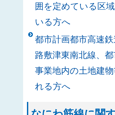
囲を定めている区域
札結果を公表しました
2025/10/30
「なにわ筋線明かり区間道路関係
いる方へ
2025/10/24
2025年度発注見通しを更新しま
2025/10/21
「書架等の買入」の入札結果を公
都市計画都市高速鉄
2025/10/20
「なにわ筋線JR堀江シールドT
2025/10/15
入札公告に関する質問及び回答を
路敷津東南北線、都
2025/10/09
「中之島駅部工事」のお知らせを
2025/10/02
発注案件の入札公告及び入札説明
事業地内の土地建物
2025/09/29
発注案件の設計図書等に関する質
2025/09/18
入札公告をアップしました（なに
れる方へ
2025/09/17
発注案件の技術提案書作成に関す
2025/09/17
2025年度 安全報告書を公表しま
2025/09/08
発注案件の技術提案書作成及び設
なにわ筋線に関
2025/09/05
発注案件の技術提案書作成及び設