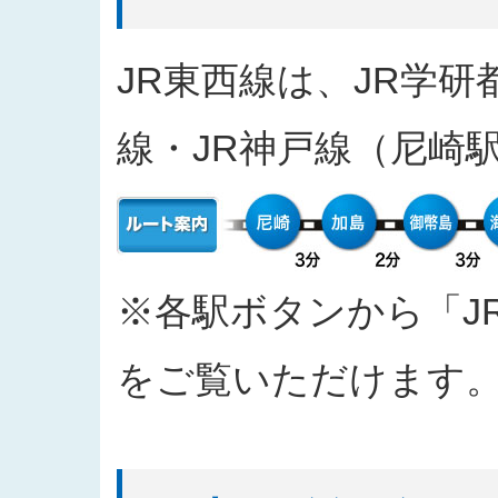
2025/04/11
入札公告をアップしました（工事
2025/03/31
発注案件に対する質問への回答を
JR東西線は、JR学研
2025/03/27
「なにわ筋線敷津東１交差点Ｔ～
2025/03/27
「建物撤去工事」の入札結果を公
線・JR神戸線（尼崎
2025/03/17
発注案件に対する質問への回答を
2025/03/04
入札公告をアップしました（工事
2025/02/07
入札公告情報を掲載しました（建
2024/12/20
「西本町駅部工事」のお知らせを
2024/10/30
「四つ橋筋（道頓堀川南側）工事
※各駅ボタンから「J
2024/09/26
2024年度 安全報告書を公表しま
2024/09/11
「なにわ筋線福島区関連工事（ト
をご覧いただけます
2024/09/10
「都市高速鉄道なにわ筋線福島区
おける主な質問と回答を公表しま
2024/06/26
「なにわ筋線大阪メトロ７号線存置
て