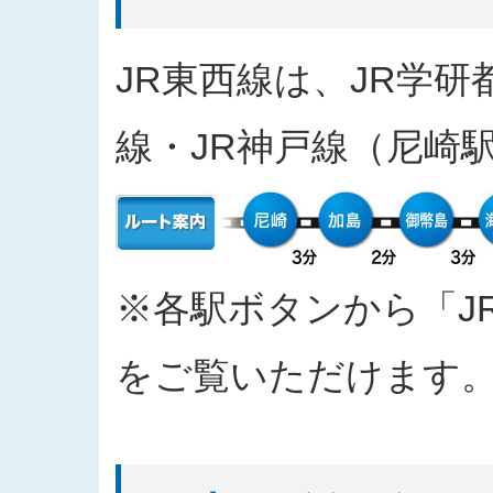
2025/04/11
入札公告をアップしました（工事
2025/03/31
発注案件に対する質問への回答を
JR東西線は、JR学研
2025/03/27
「なにわ筋線敷津東１交差点Ｔ～
2025/03/27
「建物撤去工事」の入札結果を公
線・JR神戸線（尼崎
2025/03/17
発注案件に対する質問への回答を
2025/03/04
入札公告をアップしました（工事
2025/02/07
入札公告情報を掲載しました（建
2024/12/20
「西本町駅部工事」のお知らせを
2024/10/30
「四つ橋筋（道頓堀川南側）工事
※各駅ボタンから「J
2024/09/26
2024年度 安全報告書を公表しま
2024/09/11
「なにわ筋線福島区関連工事（ト
をご覧いただけます
2024/09/10
「都市高速鉄道なにわ筋線福島区
おける主な質問と回答を公表しま
2024/06/26
「なにわ筋線大阪メトロ７号線存置
て