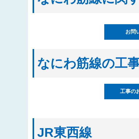
2025/08/20
「四つ橋筋（道頓堀川南側）工事
2025/08/04
入札公告情報を掲載しました（建
2025/07/17
都市高速鉄道なにわ筋線西区関連
お問
表しました
2025/07/07
「都市高速鉄道なにわ筋線湊町立
2025/07/01
入札公告情報を掲載しました（建
なにわ筋線の工
2025/06/27
「なにわ筋線福島区関連工事（ト
2025/06/23
「都市高速鉄道なにわ筋線西区関
2025/06/06
「西本町駅部工事」のお知らせを
工事の
2025/05/29
「なにわ筋線工事監督支援業務（
2025/05/15
発注案件に対する質問への回答を
2025/05/12
「四つ橋筋(道頓堀川南側)工事
2025/04/16
「なにわ筋線工事監督支援業務（
JR東西線
の３）」の入札結果を公表しまし