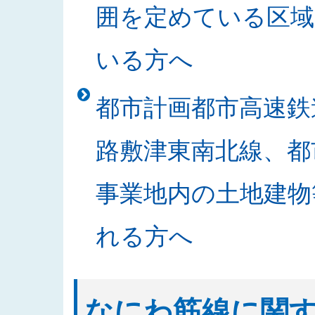
囲を定めている区域
札結果を公表しました
2025/10/30
「なにわ筋線明かり区間道路関係
いる方へ
2025/10/24
2025年度発注見通しを更新しま
2025/10/21
「書架等の買入」の入札結果を公
都市計画都市高速鉄
2025/10/20
「なにわ筋線JR堀江シールドT
2025/10/15
入札公告に関する質問及び回答を
路敷津東南北線、都
2025/10/09
「中之島駅部工事」のお知らせを
2025/10/02
発注案件の入札公告及び入札説明
事業地内の土地建物
2025/09/29
発注案件の設計図書等に関する質
2025/09/18
入札公告をアップしました（なに
れる方へ
2025/09/17
発注案件の技術提案書作成に関す
2025/09/17
2025年度 安全報告書を公表しま
2025/09/08
発注案件の技術提案書作成及び設
なにわ筋線に関
2025/09/05
発注案件の技術提案書作成及び設