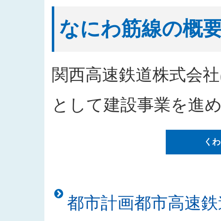
2026/04/09
工事請負（阪神高速道路環P-34
2026/04/08
なにわ筋線「シールドトンネルの
なにわ筋線の概
2026/04/01
2026年度発注見通しを更新しま
2026/03/23
なにわ筋線「シールドトンネルの
2026/02/12
なにわ筋線浪速区戎本町地区にお
関西高速鉄道株式会社
2026/02/12
なにわ筋線「シールドトンネルの安
2026/01/09
「都市高速鉄道なにわ筋線浪速区
として建設事業を進
した
2025/12/26
なにわ筋線浪速区敷津東地区工事
くわ
2025/12/26
「都市高速鉄道なにわ筋線道頓堀
た
2025/12/25
「西本町駅部工事」のお知らせを
2025/12/23
「建物撤去工事発注者支援業務」
都市計画都市高速鉄
2025/11/18
入札公告をアップしました（建物
2025/11/10
「なにわ筋線土佐堀シールド T 