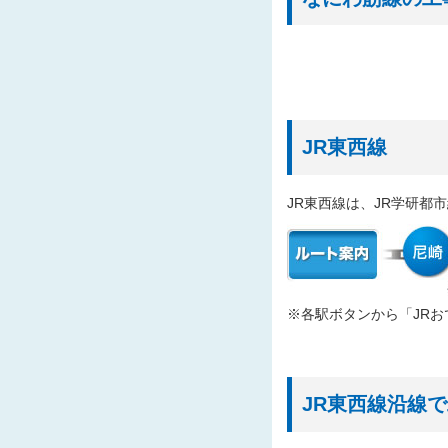
2025/10/30
「な
2025/10/24
20
2025/10/21
「書
2025/10/20
「な
2025/10/15
入札
JR東西線
2025/10/09
「中
JR東西線は、JR学研都
2025/10/02
発注
2025/09/29
発注
2025/09/18
入札
2025/09/17
発注
※各駅ボタンから「JR
2025/09/17
20
2025/09/08
発注
2025/09/05
発注
JR東西線沿線
2025/08/20
「四