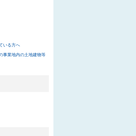
と回答を公表しました
た
224 KB】
ている方へ
な質問と回答を公表しま
の事業地内の土地建物等
質問と回答を公表しまし
ルド T 他土木工事」の入