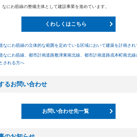
わ筋線「シールドトンネルの安全性に関する説明会」における主な質問
、なにわ筋線の整備主体として建設事業を進めています。
26年度発注見通しを更新しました
わ筋線「シールドトンネルの安全性に関する説明会」を開催しました
くわしくはこちら
わ筋線浪速区戎本町地区における準備工事実施のお知らせを追加しまし
わ筋線「シールドトンネルの安全性に関する説明会」を開催します【PDF/
道なにわ筋線の立体的な範囲を定めている区域において建築を計画され
市高速鉄道なにわ筋線浪速区敷津東地区工事」の工事説明会における主
道なにわ筋線、都市計画道路敷津東南北線、都市計画道路戎本町南北線
とされる方へ
わ筋線浪速区敷津東地区工事に伴う交通規制のお知らせ
市高速鉄道なにわ筋線道頓堀川右岸側工事」の工事説明会における主な
するお問い合わせ
本町駅部工事」のお知らせを追加しました
物撤去工事発注者支援業務」の入札結果を公表しました
お問い合わせ先一覧
公告をアップしました（建物撤去工事発注者支援業務）
にわ筋線土佐堀シールド T 他土木工事」及び「なにわ筋線南海堀江シー
果を公表しました
事のお知らせ