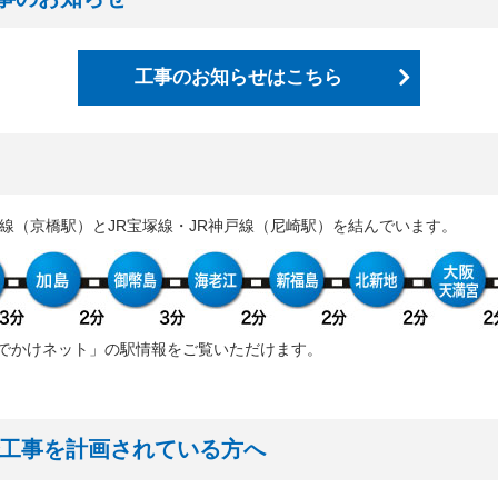
にわ筋線明かり区間道路関係設計業務」の入札結果を公表しました
25年度発注見通しを更新しました
工事のお知らせはこちら
架等の買入」の入札結果を公表しました
にわ筋線JR堀江シールドT他土木工事」の入札結果を公表しました
公告に関する質問及び回答を公表しました（書架等の買入）
之島駅部工事」のお知らせを追加しました
市線（京橋駅）とJR宝塚線・JR神戸線（尼崎駅）を結んでいます。
案件の入札公告及び入札説明書に対する質問及び回答を公表しました
案件の設計図書等に関する質問及び回答を更新しました
公告をアップしました（なにわ筋線明かり区間道路関係設計業務）
案件の技術提案書作成に関する質問及び回答を更新しました
おでかけネット」の駅情報をご覧いただけます。
25年度 安全報告書を公表しました
案件の技術提案書作成及び設計図書等に関する質問及び回答を公表しま
案件の技術提案書作成及び設計図書等に関する質問及び回答を公表しま
で工事を計画されている方へ
つ橋筋（道頓堀川南側）工事」に伴う交通規制のお知らせを追加しまし