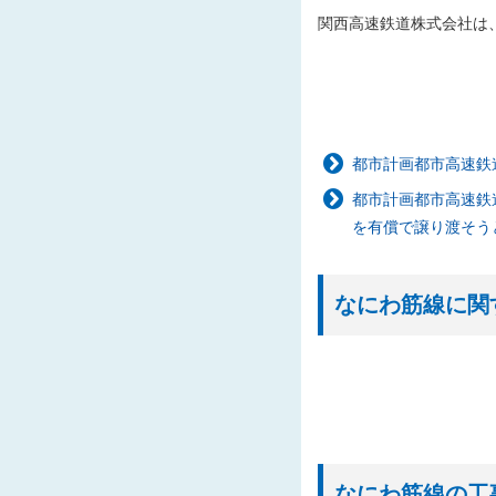
2026/04/08
なに
関西高速鉄道株式会社は
2026/04/01
20
2026/03/23
なに
2026/02/12
なに
2026/02/12
なに
都市計画都市高速鉄
2026/01/09
「都
都市計画都市高速鉄
した
を有償で譲り渡そう
2025/12/26
なに
2025/12/26
「都
なにわ筋線に関
た
2025/12/25
「西
2025/12/23
「建
2025/11/18
入札
2025/11/10
「な
札結
なにわ筋線の工