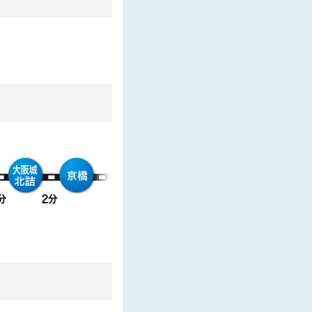
した
した
た