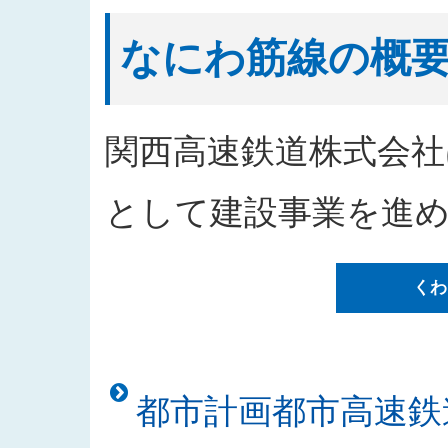
2026/04/09
工事請負（阪神高速道路環P-34
2026/04/08
なにわ筋線「シールドトンネルの
なにわ筋線の概
2026/04/01
2026年度発注見通しを更新しま
2026/03/23
なにわ筋線「シールドトンネルの
2026/02/12
なにわ筋線浪速区戎本町地区にお
関西高速鉄道株式会社
2026/02/12
なにわ筋線「シールドトンネルの安
2026/01/09
「都市高速鉄道なにわ筋線浪速区
として建設事業を進
した
2025/12/26
なにわ筋線浪速区敷津東地区工事
くわ
2025/12/26
「都市高速鉄道なにわ筋線道頓堀
た
2025/12/25
「西本町駅部工事」のお知らせを
2025/12/23
「建物撤去工事発注者支援業務」
都市計画都市高速鉄
2025/11/18
入札公告をアップしました（建物
2025/11/10
「なにわ筋線土佐堀シールド T 