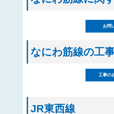
2025/08/20
「四つ橋筋（道頓堀川南側）工事
2025/08/04
入札公告情報を掲載しました（建
2025/07/17
都市高速鉄道なにわ筋線西区関連
お問
表しました
2025/07/07
「都市高速鉄道なにわ筋線湊町立
2025/07/01
入札公告情報を掲載しました（建
なにわ筋線の工
2025/06/27
「なにわ筋線福島区関連工事（ト
2025/06/23
「都市高速鉄道なにわ筋線西区関
2025/06/06
「西本町駅部工事」のお知らせを
工事の
2025/05/29
「なにわ筋線工事監督支援業務（
2025/05/15
発注案件に対する質問への回答を
2025/05/12
「四つ橋筋(道頓堀川南側)工事
2025/04/16
「なにわ筋線工事監督支援業務（
JR東西線
の３）」の入札結果を公表しまし