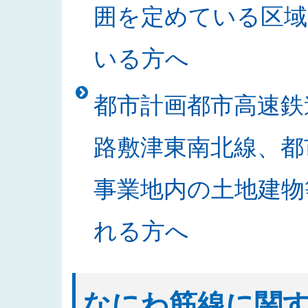
囲を定めている区域
札結果を公表しました
2025/10/30
「なにわ筋線明かり区間道路関係
いる方へ
2025/10/24
2025年度発注見通しを更新しま
2025/10/21
「書架等の買入」の入札結果を公
都市計画都市高速鉄
2025/10/20
「なにわ筋線JR堀江シールドT
2025/10/15
入札公告に関する質問及び回答を
路敷津東南北線、都
2025/10/09
「中之島駅部工事」のお知らせを
2025/10/02
発注案件の入札公告及び入札説明
事業地内の土地建物
2025/09/29
発注案件の設計図書等に関する質
2025/09/18
入札公告をアップしました（なに
れる方へ
2025/09/17
発注案件の技術提案書作成に関す
2025/09/17
2025年度 安全報告書を公表しま
2025/09/08
発注案件の技術提案書作成及び設
なにわ筋線に関
2025/09/05
発注案件の技術提案書作成及び設