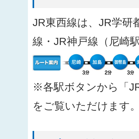
2025/04/11
入札公告をアップしました（工事
2025/03/31
発注案件に対する質問への回答を
JR東西線は、JR学研
2025/03/27
「なにわ筋線敷津東１交差点Ｔ～
2025/03/27
「建物撤去工事」の入札結果を公
線・JR神戸線（尼崎
2025/03/17
発注案件に対する質問への回答を
2025/03/04
入札公告をアップしました（工事
2025/02/07
入札公告情報を掲載しました（建
2024/12/20
「西本町駅部工事」のお知らせを
2024/10/30
「四つ橋筋（道頓堀川南側）工事
※各駅ボタンから「J
2024/09/26
2024年度 安全報告書を公表しま
2024/09/11
「なにわ筋線福島区関連工事（ト
をご覧いただけます
2024/09/10
「都市高速鉄道なにわ筋線福島区
おける主な質問と回答を公表しま
2024/06/26
「なにわ筋線大阪メトロ７号線存置
て