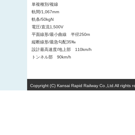
単複種別/複線
軌間/1,067mm
軌条/50kgN
電圧/直流1,500V
平面線形/最小曲線 半径250m
縦断線形/最急勾配35‰
設計最高速度/地上部 110km/h
トンネル部 90km/h
Copyright (C) Kansai Rapid Railway Co.,Ltd.All rights r